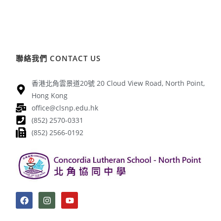
聯絡我們 CONTACT US
香港北角雲景道20號 20 Cloud View Road, North Point,
Hong Kong
office@clsnp.edu.hk
(852) 2570-0331
(852) 2566-0192