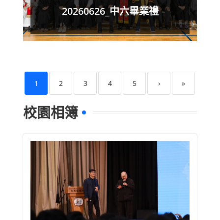
20260626_中六畢業禮
1
2
3
4
5
›
»
校園相簿