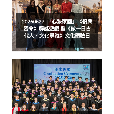
20260627_「心繫家國」《復興
密令》解謎遊戲 暨《做一日古
代人．文化尋蹤》文化體驗日