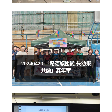
20240420-「路德顯關愛 長幼樂
共融」嘉年華