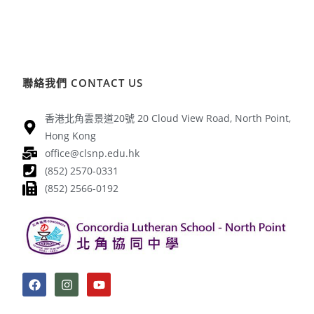
聯絡我們 CONTACT US
香港北角雲景道20號 20 Cloud View Road, North Point,
Hong Kong
office@clsnp.edu.hk
(852) 2570-0331
(852) 2566-0192