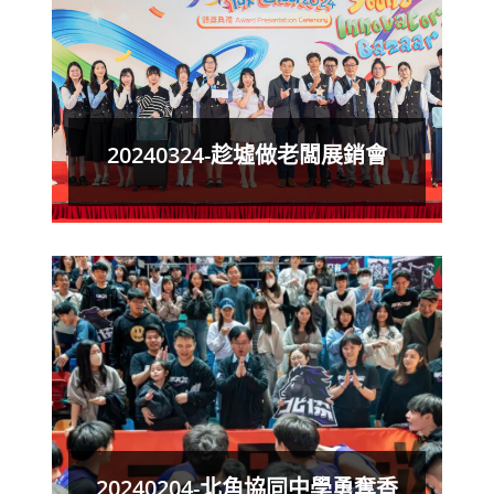
20240324-趁墟做老闆展銷會
20240204-北角協同中學勇奪香