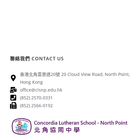
聯絡我們 CONTACT US
香港北角雲景道20號 20 Cloud View Road, North Point,
Hong Kong
office@clsnp.edu.hk
(852) 2570-0331
(852) 2566-0192