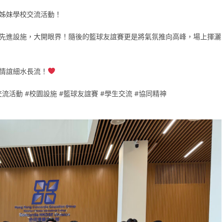
姊妹學校交流活動！
先進設施，大開眼界！隨後的籃球友誼賽更是將氣氛推向高峰，場上揮灑
情誼細水長流！
流活動 #校園設施 #籃球友誼賽 #學生交流 #協同精神