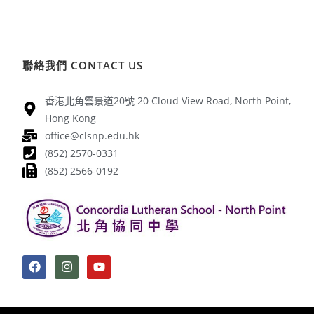
聯絡我們 CONTACT US
香港北角雲景道20號 20 Cloud View Road, North Point,
Hong Kong
office@clsnp.edu.hk
(852) 2570-0331
(852) 2566-0192