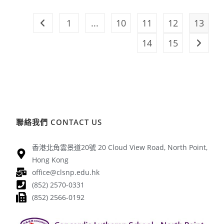
1
...
10
11
12
13
14
15
聯絡我們 CONTACT US
香港北角雲景道20號 20 Cloud View Road, North Point,
Hong Kong
office@clsnp.edu.hk
(852) 2570-0331
(852) 2566-0192