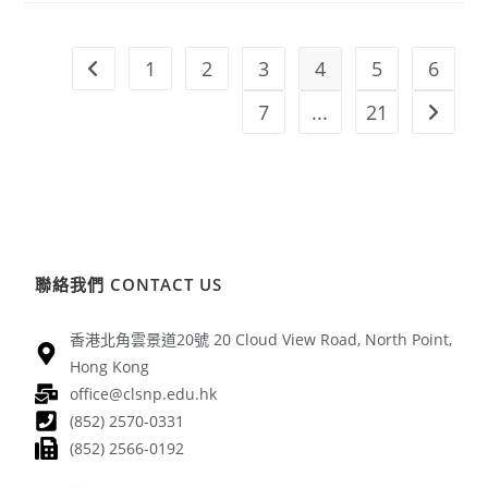
1
2
3
4
5
6
7
...
21
聯絡我們 CONTACT US
香港北角雲景道20號 20 Cloud View Road, North Point,
Hong Kong
office@clsnp.edu.hk
(852) 2570-0331
(852) 2566-0192