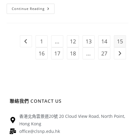
Continue Reading
1
...
12
13
14
15
16
17
18
...
27
聯絡我們 CONTACT US
香港北角雲景道20號 20 Cloud View Road, North Point,
Hong Kong
office@clsnp.edu.hk