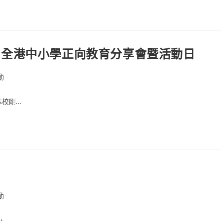
人生」全港中小學正向教育分享會暨活動日
動
剛...
動
..