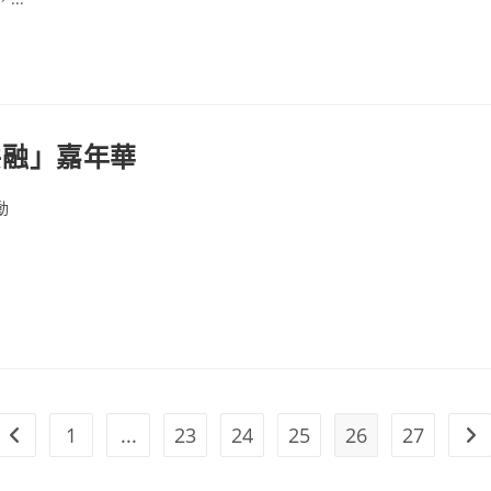
樂共融」嘉年華
動
1
...
23
24
25
26
27