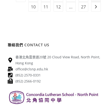
10
11
12
...
27
聯絡我們 CONTACT US
香港北角雲景道20號 20 Cloud View Road, North Point,
Hong Kong
office@clsnp.edu.hk
(852) 2570-0331
(852) 2566-0192