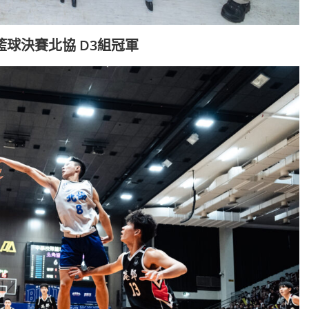
)籃球決賽北協 D3組冠軍