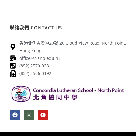
聯絡我們 CONTACT US
香港北角雲景道20號 20 Cloud View Road, North Point,
Hong Kong
office@clsnp.edu.hk
(852) 2570-0331
(852) 2566-0192