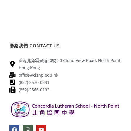
聯絡我們 CONTACT US
香港北角雲景道20號 20 Cloud View Road, North Point,
Hong Kong
office@clsnp.edu.hk
(852) 2570-0331
(852) 2566-0192