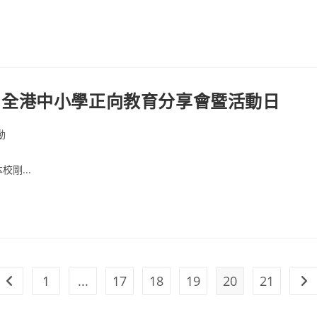
人生」全港中小學正向教育分享會暨活動日
動
剛...
1
...
17
18
19
20
21