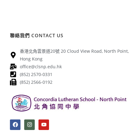
聯絡我們 CONTACT US
香港北角雲景道20號 20 Cloud View Road, North Point,
Hong Kong
office@clsnp.edu.hk
(852) 2570-0331
(852) 2566-0192