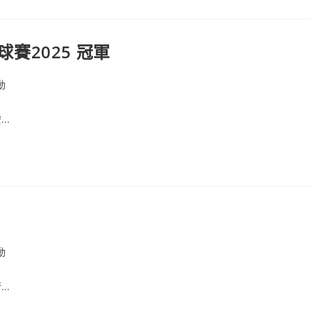
球賽2025 冠軍
動
..
動
..