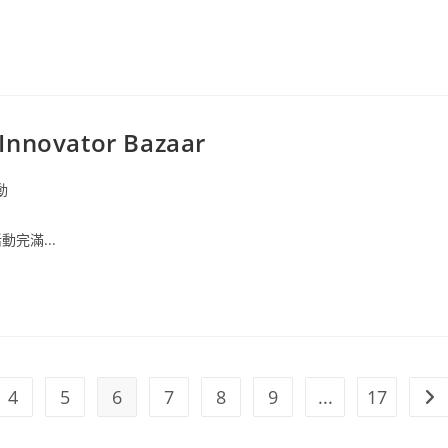
nnovator Bazaar
動
完滿...
4
5
6
7
8
9
...
17