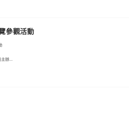
展覽參觀活動
動
辦...