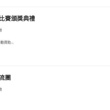
文比賽頒獎典禮
動
資助...
交流團
動