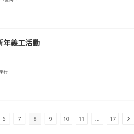
校新年義工活動
行...
6
7
8
9
10
11
...
17