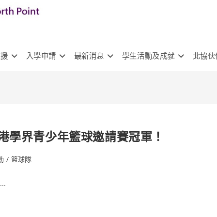
支援
入學申請
最新消息
學生活動及成就
北協伙
25粵港學界青少年籃球邀請賽冠軍！
動
/
篮球隊
..