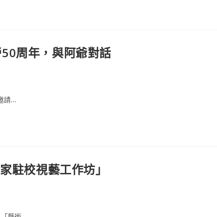
當勞50周年，與阿爺對話
...
「藝術家駐校視藝工作坊」
藝術...