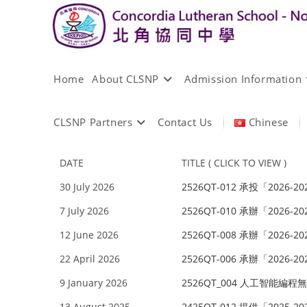
Home
About CLSNP
Admission Information
CLSNP Partners
Contact Us
Chinese
DATE
TITLE ( CLICK TO VIEW )
30 July 2026
2526QT-012 承投「2026
7 July 2026
2526QT-010 承辦「2026-
12 June 2026
2526QT-008 承辦「2026
22 April 2026
2526QT-006 承辦「2026
9 January 2026
2526QT_004 人工智能
13 August 2025
2425QT-012 提供「202